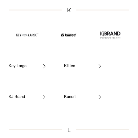
K
Key Largo
Killtec
KJ Brand
Kunert
L