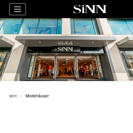
sinn
Modehäuser