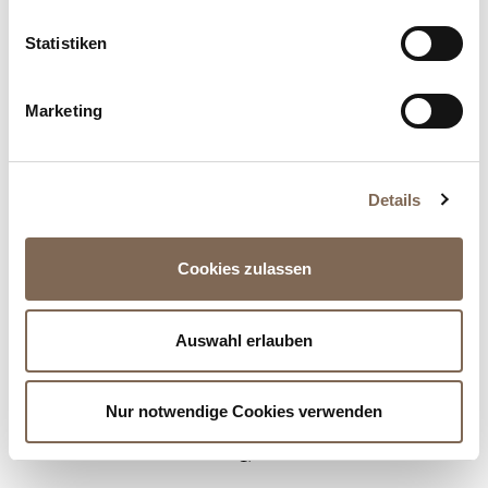
Statistiken
Marketing
Falke
Felina
Details
Fraas
Frapp
Cookies zulassen
Fuchs + Schmitt
Fynch Hatton
Auswahl erlauben
Nur notwendige Cookies verwenden
G