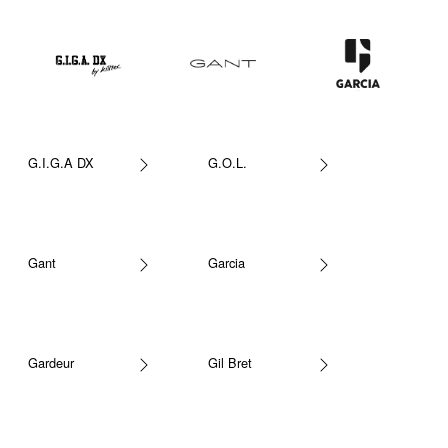
G.I.G.A DX
G.O.L.
Gant
Garcia
Gardeur
Gil Bret