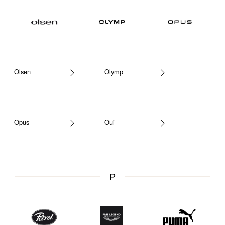
Olsen
Olymp
Opus
Oui
P