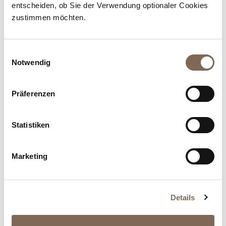
entscheiden, ob Sie der Verwendung optionaler Cookies
zustimmen möchten.
Einwilligungsauswahl
Notwendig
Feiern in Pastell
Präferenzen
Statistiken
09.06.2026
Marketing
Beim Thema Abendgarderobe zeichnet sich sofort
ein Bild im Kopf...
Details
Weiterlesen...