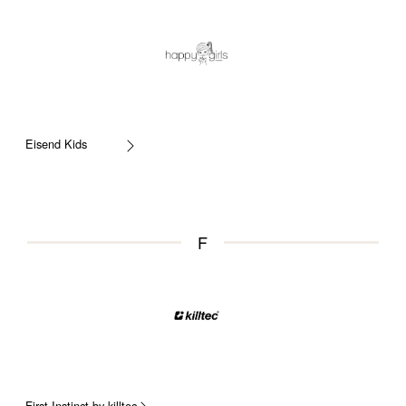
Eisend Kids
F
First Instinct by killtec