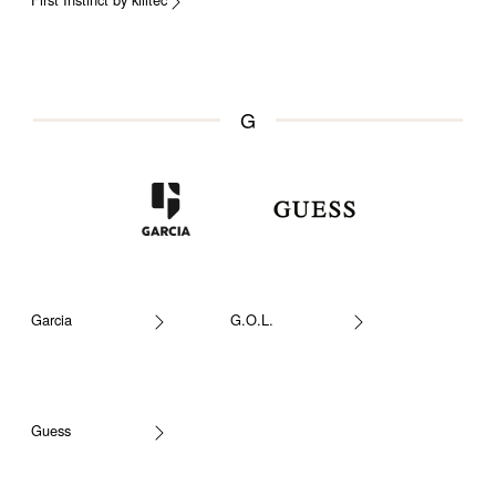
G
Garcia
G.O.L.
Guess